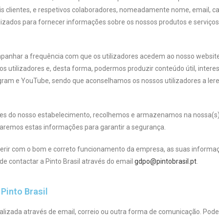
s clientes, e respetivos colaboradores, nomeadamente nome, email, car
izados para fornecer informações sobre os nossos produtos e serviço
ompanhar a frequência com que os utilizadores acedem ao nosso website
s utilizadores e, desta forma, podermos produzir conteúdo útil, inter
ram e YouTube, sendo que aconselhamos os nossos utilizadores a lerem
antes do nosso estabelecimento, recolhemos e armazenamos na nossa(s
aremos estas informações para garantir a segurança.
rferir com o bom e correto funcionamento da empresa, as suas informa
e contactar a Pinto Brasil através do email
gdpo@pintobrasil.pt
.
Pinto Brasil
ealizada através de email, correio ou outra forma de comunicação. Po