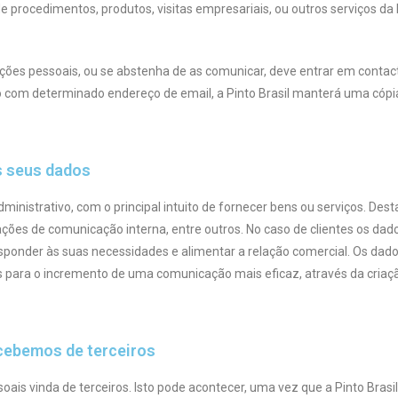
) de procedimentos, produtos, visitas empresariais, ou outros serviços da
ações pessoais, ou se abstenha de as comunicar, deve entrar em conta
to com determinado endereço de email, a Pinto Brasil manterá uma cópia
s seus dados
dministrativo, com o principal intuito de fornecer bens ou serviços. D
ações de comunicação interna, entre outros. No caso de clientes os dad
ponder às suas necessidades e alimentar a relação comercial. Os dado
dos para o incremento de uma comunicação mais eficaz, através da criaç
ecebemos de terceiros
ais vinda de terceiros. Isto pode acontecer, uma vez que a Pinto Bras