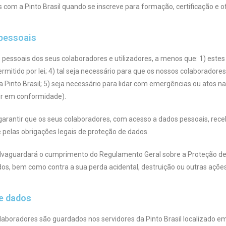
com a Pinto Brasil quando se inscreve para formação, certificação e 
 pessoais
s pessoais dos seus colaboradores e utilizadores, a menos que: 1) estes 
u permitido por lei; 4) tal seja necessário para que os nossos colaborad
into Brasil; 5) seja necessário para lidar com emergências ou atos nat
ir em conformidade).
a garantir que os seus colaboradores, com acesso a dados pessoais, r
 pelas obrigações legais de proteção de dados.
salvaguardará o cumprimento do Regulamento Geral sobre a Proteção de
ados, bem como contra a sua perda acidental, destruição ou outras açõe
de dados
aboradores são guardados nos servidores da Pinto Brasil localizado em