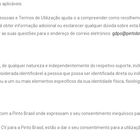
 aplicáveis.
 Pessoais e Termos de Utilização ajuda-o a compreender como recolhe
obter informação adicional ou esclarecer qualquer dúvida sobre esta P
 as suas questões para o endereço de correio eletrónico:
gdpo@pintobra
 de qualquer natureza e independentemente do respetivo suporte, incl
É considerada identificável a pessoa que possa ser identificada direta o
 a um ou mais elementos específicos da sua identidade física, fisiológi
om a Pinto Brasil onde expressam o seu consentimento inequívoco para
 CV para a Pinto Brasil, estão a dar o seu consentimento para a utiliz