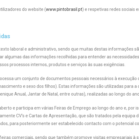
utilizadores do website (
www.pintobrasil.pt
) e respetivas redes sociais 
idas
texto laboral e administrativo, sendo que muitas destas informações sã
algumas das informações recolhidas para entender as necessidades e
sos processos internos, produtos e serviços às suas exigências.
e processa um conjunto de documentos pessoais necessários à execução
nascimento e sexo dos filhos). Estas informações são utilizadas para 
uenique Anual, Jantar de Natal, entre outras), realizadas ao longo do ano
berto e participa em várias Feiras de Emprego ao longo do ano e, por i
riamente CV’s e Cartas de Apresentação, que são tratados pela equip
s, para posteriormente ser estabelecido contacto com o potencial co
sas feiras comerciais, sendo que também promove visitas empresariais 